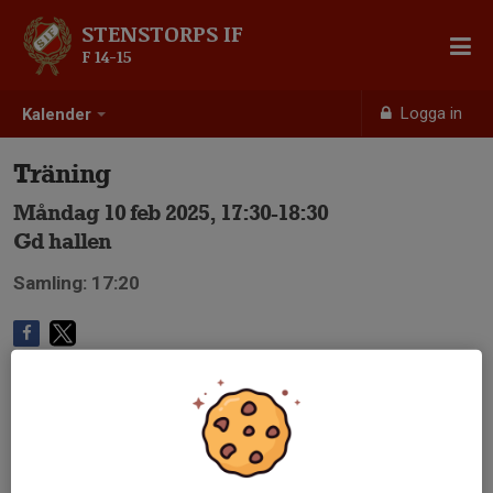
STENSTORPS IF
F 14-15
Logga in
Kalender
Träning
Måndag 10 feb 2025, 17:30-18:30
Gd hallen
Samling: 17:20