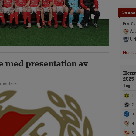
Senast
Fre 7 
A/U
Ulr
Fler re
e med presentation av
Herra
2025
mentarer
Lag
1.
2.
3.
4. 
5.