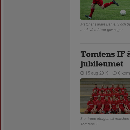
Matchens lirare Daniel S och 
med två mål var gav seger.
Tomtens IF ä
jubileumet
15 aug 2019
0 kom
Stor trupp uttagen till matchen
Tomtens IF!