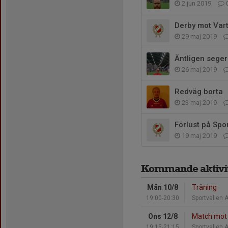
2 jun 2019
Derby mot Var
29 maj 2019
Äntligen seger
26 maj 2019
Redväg borta
23 maj 2019
Förlust på Spo
19 maj 2019
Kommande aktivit
Mån 10/8
Träning
19:00-20:30
Sportvallen 
Ons 12/8
Match mot 
19:15-21:15
Sportvallen 