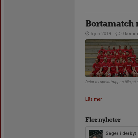
Bortamatch 
6 jun 2019
0 komme
Delar av spelartruppen tills på
Läs mer
Fler nyheter
Seger i derbyt