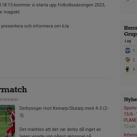
.18:15 kommer vi starta upp fotbollssäsongen 2023,
är magiskt.
presentera och informera om b.la
Herrar
Grup
Lag
1. 
2. 
3. 
bymatch
Nyhet
mentarer
Derbyseger mot Kinnarp/Slutarp med 4-3 (2-
Sportv
15/6 
3).
PLAN
15 jun
Det märktes att det var derby då inget av
Inform
lagen visade upp något skönspel på