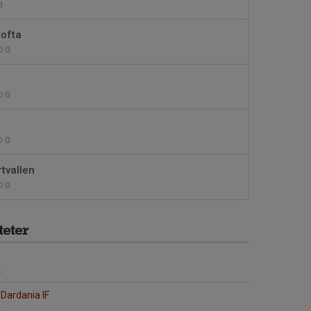
0
tofta
0
0
0
rtvallen
0
eter
A
Dardania IF
A