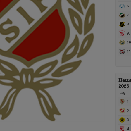
6. K
7.
8. 
9.
10.
11.
Herr
2026
Lag
1. 
2.
3. 
4.