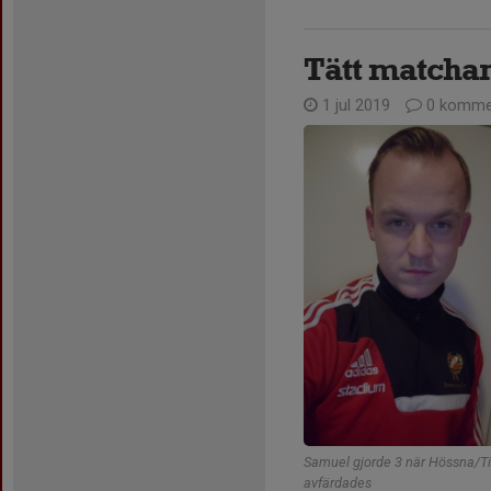
Tätt matchan
1 jul 2019
0 komme
Samuel gjorde 3 när Hössna/
avfärdades