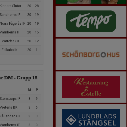
innarp-Slutarps IF
20
28
 Sandhems IF
20
19
Norra Fågelås IF
20
19
 Varnhems IF
20
15
 Vartofta SK
20
12
 Folkabo IK
20
1
ar DM - Grupp 18
M
P
Stenstorps IF
3
9
 Vretens BK
3
6
Kållandsö GIF
3
3
 Varnhems IF
3
0