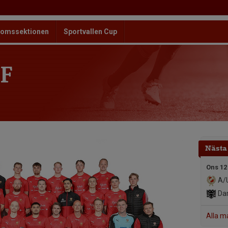
omssektionen
Sportvallen Cup
F
Nästa
Ons 12
A/U
Dar
Alla m