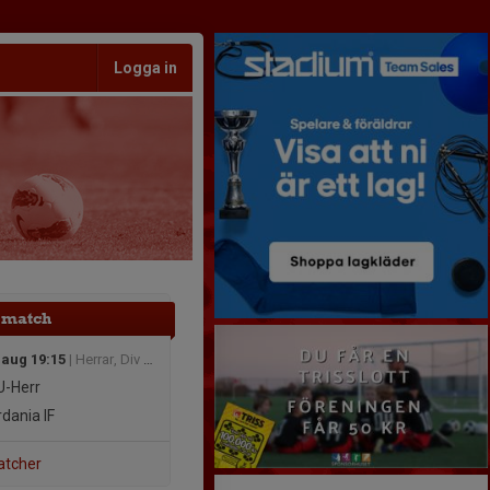
Logga in
 match
 aug 19:15
| Herrar, Div 5 Sydöstra
-Herr
dania IF
atcher