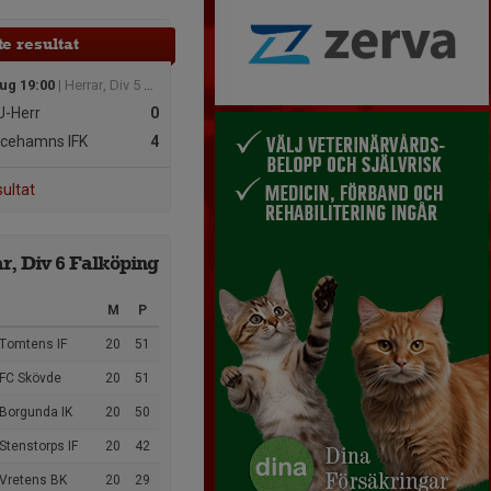
e resultat
aug 19:00
| Herrar, Div 5 Sydöstra
-Herr
0
icehamns IFK
4
sultat
r, Div 6 Falköping
M
P
 Tomtens IF
20
51
 FC Skövde
20
51
 Borgunda IK
20
50
Stenstorps IF
20
42
 Vretens BK
20
29