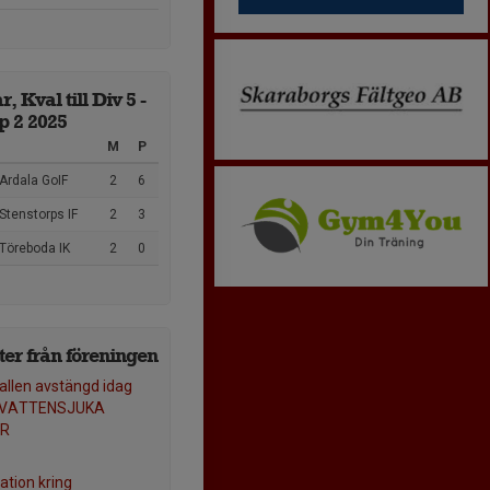
, Kval till Div 5 -
p 2 2025
M
P
Ardala GoIF
2
6
Stenstorps IF
2
3
Töreboda IK
2
0
er från föreningen
allen avstängd idag
- VATTENSJUKA
ER
ation kring