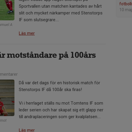
fotbol
Sportvallen utan matchen kantades av hårt
10 maj
slit och mycket närkamper med Stenstorps
IF som slutsegrare....
Samuel A
Läs mer
r motståndare på 100års
mentarer
Då var det dags för en historisk match för
Stenstorps IF då 100år ska firas!
Vi i herrlaget ställs nu mot Tomtens IF som
leder serien och har skapat sig ett glapp ner
till andraplaceringen som ger kvalplatsen....
 mot
Läs mer