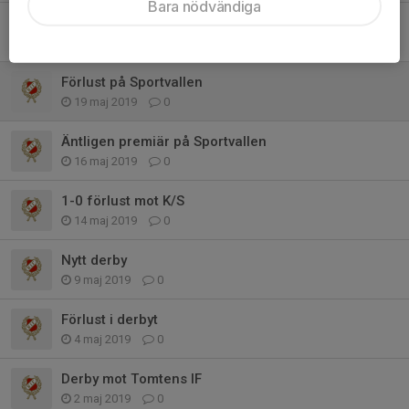
Bara nödvändiga
Redväg borta
23 maj 2019
0
Förlust på Sportvallen
19 maj 2019
0
Äntligen premiär på Sportvallen
16 maj 2019
0
1-0 förlust mot K/S
14 maj 2019
0
Nytt derby
9 maj 2019
0
Förlust i derbyt
4 maj 2019
0
Derby mot Tomtens IF
2 maj 2019
0