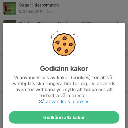
Seger i derbymatch
24 aug 2019
0
Tomtens IF är motståndare på 100års jubileumet
15 aug 2019
0
Tätt matchande efter längre uppehåll
1 jul 2019
0
Bortamatch mot Fröjered
Godkänn kakor
6 jun 2019
0
Vi använder oss av kakor (cookies) för att vår
Seger i derbyt
webbplats ska fungera bra för dig. De används
2 jun 2019
0
även för webbanalys i syfte att hjälpa oss att
förbättra våra tjänster.
Derby mot Vartofta
Så använder vi cookies
29 maj 2019
0
Äntligen seger
Godkänn alla kakor
26 maj 2019
0