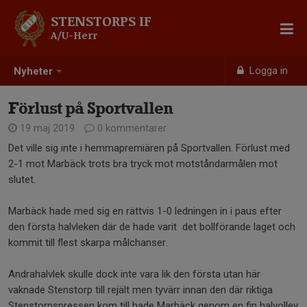
STENSTORPS IF
A/U-Herr
Logga in
Nyheter
Förlust på Sportvallen
19 maj 2019
0 kommentarer
Det ville sig inte i hemmapremiären på Sportvallen. Förlust med
2-1 mot Marbäck trots bra tryck mot motståndarmålen mot
slutet.
Marbäck hade med sig en rättvis 1-0 ledningen in i paus efter
den första halvleken där de hade varit det bollförande laget och
kommit till flest skarpa målchanser.
Andrahalvlek skulle dock inte vara lik den första utan här
vaknade Stenstorp till rejält men tyvärr innan den där riktiga
Stenstorpspressen kom till hade Marbäck genom en fin halvolley