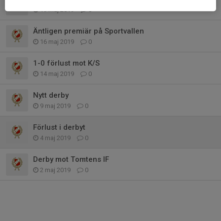
19 maj 2019
0
Äntligen premiär på Sportvallen
16 maj 2019
0
1-0 förlust mot K/S
14 maj 2019
0
Nytt derby
9 maj 2019
0
Förlust i derbyt
4 maj 2019
0
Derby mot Tomtens IF
2 maj 2019
0