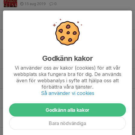
15 aug 2019
0
Tätt matchande efter längre uppehåll
1 jul 2019
0
Bortamatch mot Fröjered
6 jun 2019
0
Seger i derbyt
Godkänn kakor
2 jun 2019
0
Vi använder oss av kakor (cookies) för att vår
webbplats ska fungera bra för dig. De används
Derby mot Vartofta
även för webbanalys i syfte att hjälpa oss att
29 maj 2019
0
förbättra våra tjänster.
Så använder vi cookies
Äntligen seger
26 maj 2019
0
Godkänn alla kakor
Redväg borta
23 maj 2019
0
Bara nödvändiga
Förlust på Sportvallen