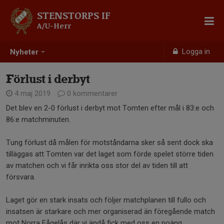
STENSTORPS IF
A/U-Herr
Logga in
Nyheter
Förlust i derbyt
4 maj 2019
0 kommentarer
Det blev en 2-0 förlust i derbyt mot Tomten efter mål i 83:e och
86:e matchminuten.
Tung förlust då målen för motståndarna sker så sent dock ska
tilläggas att Tomten var det laget som förde spelet större tiden
av matchen och vi får inrikta oss stor del av tiden till att
försvara.
Laget gör en stark insats och följer matchplanen till fullo och
insatsen är starkare och mer organiserad än föregående match
mot Norra Fågelås där vi ändå fick med oss en poäng.