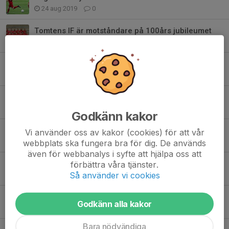
24 aug 2019
0
Tomtens IF är motståndare på 100års jubileumet
15 aug 2019
0
Tätt matchande efter längre uppehåll
1 jul 2019
0
Bortamatch mot Fröjered
6 jun 2019
0
Godkänn kakor
Seger i derbyt
Vi använder oss av kakor (cookies) för att vår
2 jun 2019
0
webbplats ska fungera bra för dig. De används
även för webbanalys i syfte att hjälpa oss att
Derby mot Vartofta
förbättra våra tjänster.
Så använder vi cookies
29 maj 2019
0
Äntligen seger
Godkänn alla kakor
26 maj 2019
0
Bara nödvändiga