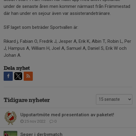
under de senaste åren men kommer närmast från Främmestad
där han under en sejour även var assisterandetränare.
SIF:laget som beträder Sportvallen är:
Rikard j, Fabian O, Fredrik J, Jesper A, Erik K, Albin T, Robin L, Per
J, Hampus A, William H, Joel A, Samuel A, Daniel S, Erik W och
Johan A.
Dela nyhet
Tidigare nyheter
Uppstartmöte med presentation av paketet!
25 nov 2022
0
Seger i derbymatch