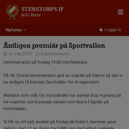
STENSTORPS IF
A/U-Herr
Logga in
Nyheter
Äntligen premiär på Sportvallen
16 maj 2019
0 kommentarer
Hemmamatch på fredag 19:00 mot Marbäck.
Då vår första hemmamatch gick av stapeln på Odenvi så ska vi
nu äntligen få beträda Sportvallen för A-lagsmatch.
Marbäck som står för motståndet har samlat ihop 4 poäng på
tre matcher och kryssade senast mot Norra Fågelås på
hemmaplan.
Vi får se ett nytt ansikte på fredag då Robin L kommer göra
debut i start 11:an. Robin har hållit upp med aktivt spelande