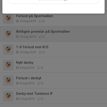
Redväg borta
23 maj 2019
0
Förlust på Sportvallen
19 maj 2019
0
Äntligen premiär på Sportvallen
16 maj 2019
0
1-0 förlust mot K/S
14 maj 2019
0
Nytt derby
9 maj 2019
0
Förlust i derbyt
4 maj 2019
0
Derby mot Tomtens IF
2 maj 2019
0