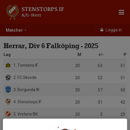
STENSTORPS IF
A/U-Herr
Logga in
Matcher
Herrar, Div 6 Falköping - 2025
Lag
M
+/-
P
1. Tomtens IF
20
63
51
2. FC Skövde
20
52
51
3. Borgunda IK
20
57
50
4. Stenstorps IF
20
31
42
5. Vretens BK
20
3
29
6. Kinnarp-Slutarps IF
20
-2
28