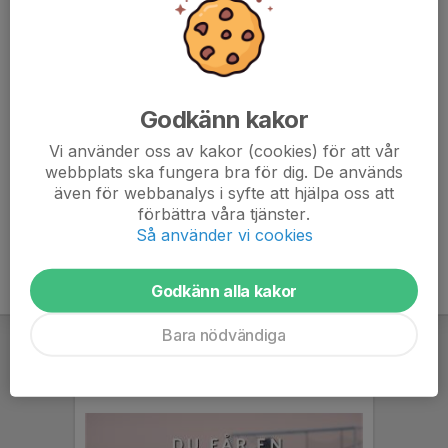
7. Sandhems IF
20
-8
19
8. Norra Fågelås IF
20
-31
19
Godkänn kakor
9. Varnhems IF
20
-35
15
Vi använder oss av kakor (cookies) för att vår
10. Vartofta SK
20
-38
12
webbplats ska fungera bra för dig. De används
även för webbanalys i syfte att hjälpa oss att
11. Folkabo IK
20
-92
1
förbättra våra tjänster.
Så använder vi cookies
Godkänn alla kakor
Bara nödvändiga