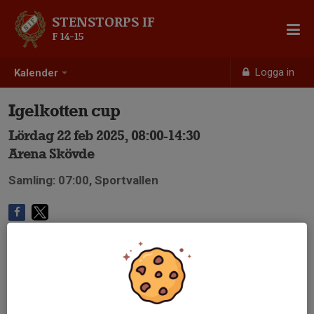
STENSTORPS IF
F 14-15
Logga in
Kalender
Igelkotten cup
Lördag 22 feb 2025, 08:00-14:30
Arena Skövde
Samling: 07:00, Sportvallen