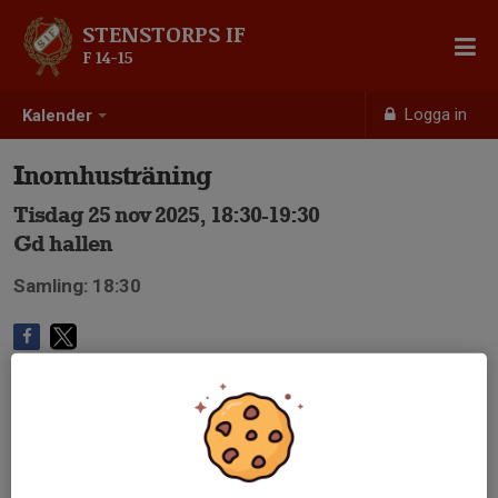
STENSTORPS IF
F 14-15
Logga in
Kalender
Inomhusträning
Tisdag 25 nov 2025, 18:30-19:30
Gd hallen
Samling: 18:30