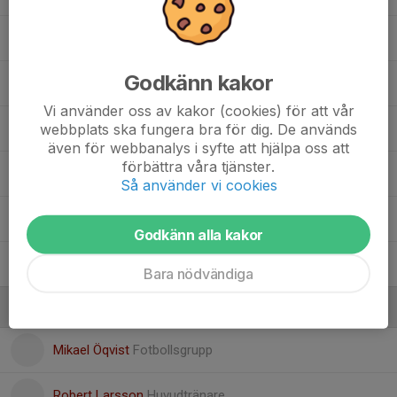
Linus Johansson
Godkänn kakor
Marcus Marculescu
Vi använder oss av kakor (cookies) för att vår
webbplats ska fungera bra för dig. De används
Noah Odh
även för webbanalys i syfte att hjälpa oss att
förbättra våra tjänster.
Oliver Ahlin
Så använder vi cookies
Oscar Johnson
Godkänn alla kakor
Simon Båge
Bara nödvändiga
Ledare
Mikael Öqvist
Fotbollsgrupp
Robert Larsson
Huvudtränare