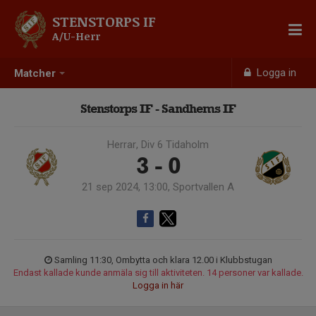
STENSTORPS IF
A/U-Herr
Logga in
Matcher
Stenstorps IF - Sandhems IF
Herrar, Div 6 Tidaholm
3 - 0
21 sep 2024, 13:00, Sportvallen A
Samling 11:30, Ombytta och klara 12.00 i Klubbstugan
Endast kallade kunde anmäla sig till aktiviteten. 14 personer var kallade.
Logga in här