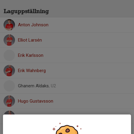
Laguppställning
Anton Johnson
Elliot Larsén
Erik Karlsson
Erik Wahnberg
Ghanem Aldaks
, U2
Hugo Gustavsson
Jesper Andersson
Liam Sanfredsson