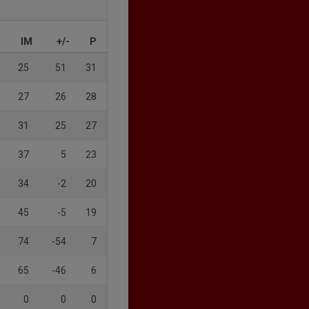
IM
+/-
P
25
51
31
27
26
28
31
25
27
37
5
23
34
-2
20
45
-5
19
74
-54
7
65
-46
6
0
0
0