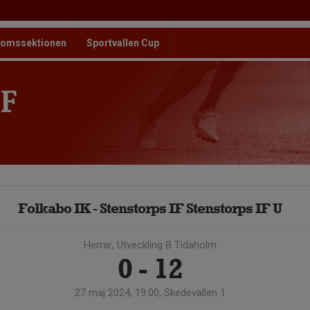
omssektionen
Sportvallen Cup
F
Folkabo IK - Stenstorps IF Stenstorps IF U
Herrar, Utveckling B Tidaholm
0 - 12
27 maj 2024, 19:00, Skedevallen 1