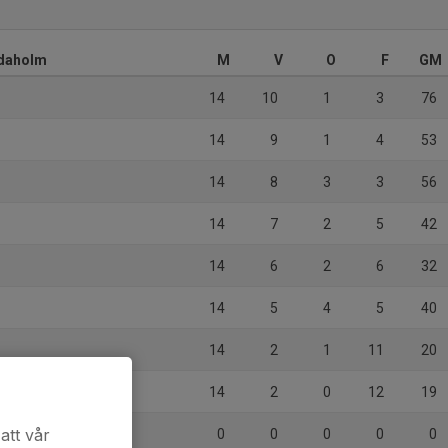
idaholm
M
V
O
F
GM
14
10
1
3
76
14
9
1
4
53
14
8
3
3
56
14
7
2
5
42
14
6
2
6
32
14
5
4
5
40
14
2
1
11
20
14
2
0
12
19
att vår
0
0
0
0
0