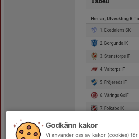
Tabell
Herrar, Utveckling B T
1. Ekedalens SK
2. Borgunda IK
3. Stenstorps IF
4. Valtorps IF
5. Fröjereds IF
6. Värings GoIF
7. Folkabo IK
8. Ulvåkers IF C
Godkänn kakor
9. Norra Fågelås
Vi använder oss av kakor (cookies) för 