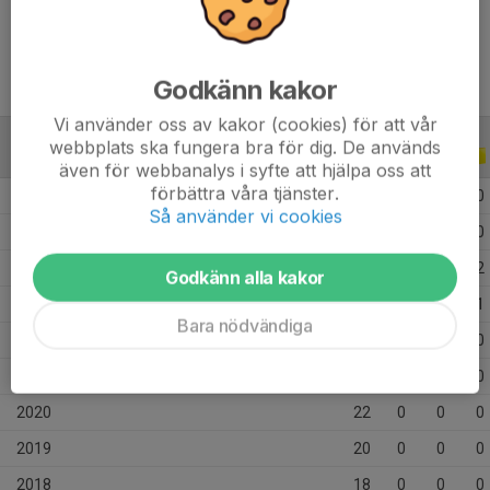
Längd
187 cm
Godkänn kakor
Vi använder oss av kakor (cookies) för att vår
webbplats ska fungera bra för dig. De används
ALLA SERIER
ALLA ÅR
även för webbanalys i syfte att hjälpa oss att
förbättra våra tjänster.
2026
17
0
0
0
Så använder vi cookies
2025
6
0
0
0
2024
14
0
0
2
Godkänn alla kakor
2023
26
2
2
1
Bara nödvändiga
2022
24
0
0
0
2021
19
4
4
0
2020
22
0
0
0
2019
20
0
0
0
2018
18
0
0
0