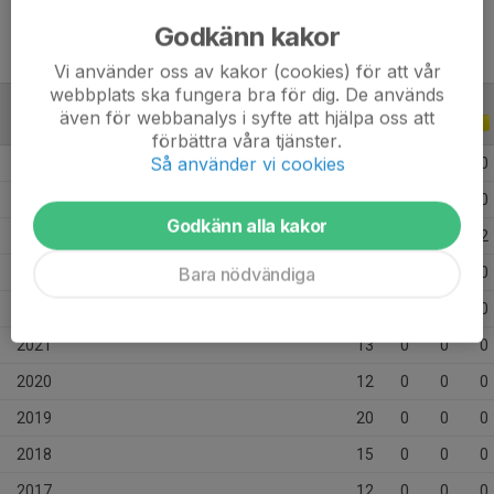
Godkänn kakor
Vi använder oss av kakor (cookies) för att vår
webbplats ska fungera bra för dig. De används
även för webbanalys i syfte att hjälpa oss att
ALLA SERIER
ALLA ÅR
förbättra våra tjänster.
Så använder vi cookies
2026
5
0
0
0
2025
7
0
0
0
Godkänn alla kakor
2024
9
0
0
2
Bara nödvändiga
2023
15
0
0
0
2022
20
0
0
0
2021
13
0
0
0
2020
12
0
0
0
2019
20
0
0
0
2018
15
0
0
0
2017
12
0
0
0