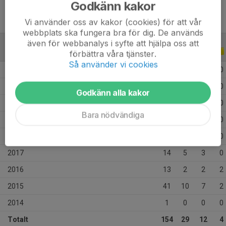
Godkänn kakor
Vi använder oss av kakor (cookies) för att vår
webbplats ska fungera bra för dig. De används
även för webbanalys i syfte att hjälpa oss att
ALLA SERIER
ALLA ÅR
förbättra våra tjänster.
Så använder vi cookies
2026
16
0
0
0
2025
26
0
0
0
Godkänn alla kakor
2021
12
0
0
0
Bara nödvändiga
2020
11
0
0
0
2019
20
12
0
0
2017
14
5
3
0
2016
13
2
2
2
2015
41
10
7
2
2014
1
0
0
0
Totalt
154
29
12
4