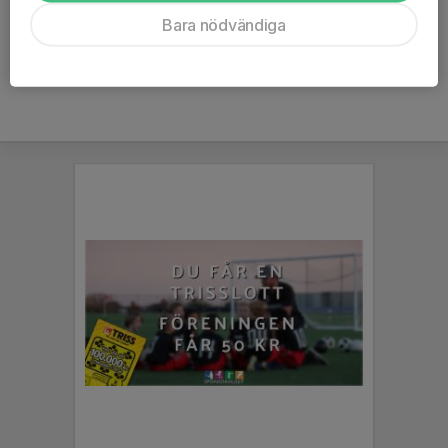
Ålder
52 år
Bara nödvändiga