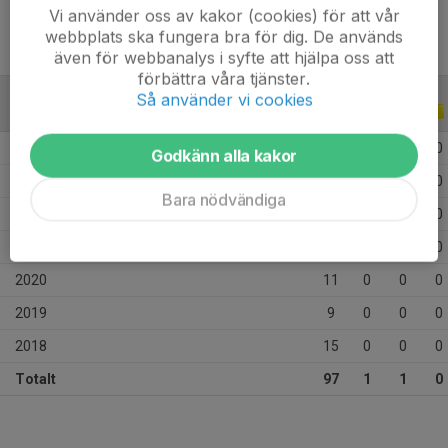
Vi använder oss av kakor (cookies) för att vår
webbplats ska fungera bra för dig. De används
även för webbanalys i syfte att hjälpa oss att
förbättra våra tjänster.
Så använder vi cookies
ALLA SERIER
ALLA ÅR
2026
6
0
0
0
Godkänn alla kakor
2023
15
0
0
0
Bara nödvändiga
2022
30
1
1
0
2021
11
0
0
0
2020
11
0
0
0
2019
9
0
0
0
2018
15
0
0
0
Totalt
97
1
1
0