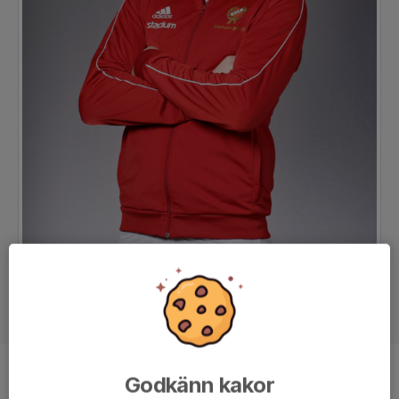
Ålder
17 år
Godkänn kakor