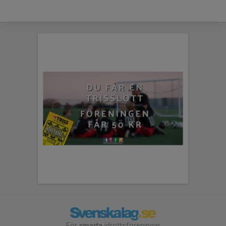
För
smarta
idrottsföreningar