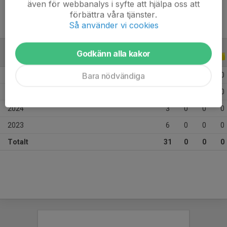
även för webbanalys i syfte att hjälpa oss att
förbättra våra tjänster.
Så använder vi cookies
Godkänn alla kakor
ALLA SERIER
ALLA ÅR
Bara nödvändiga
2026
14
0
0
0
2025
8
0
0
0
2024
3
0
0
0
2023
6
0
0
0
Totalt
31
0
0
0