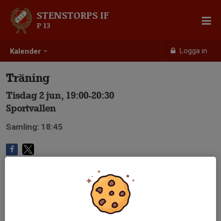
STENSTORPS IF
P 13
Logga in
Kalender
Träning
Tisdag 2 jun, 19:00-20:30
Sportvallen
Samling: 18:45