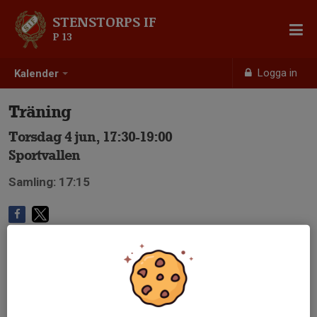
STENSTORPS IF
P 13
Logga in
Kalender
Träning
Torsdag 4 jun, 17:30-19:00
Sportvallen
Samling: 17:15