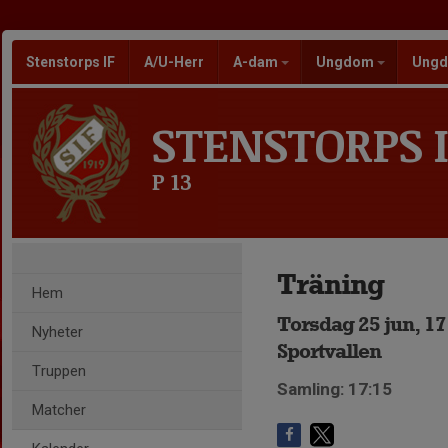
Stenstorps IF
A/U-Herr
A-dam
Ungdom
Ungd
STENSTORPS I
P 13
Träning
Hem
Torsdag 25 jun, 17
Nyheter
Sportvallen
Truppen
Samling: 17:15
Matcher