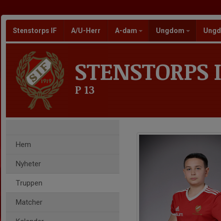
Stenstorps IF
A/U-Herr
A-dam
Ungdom
Ungd
STENSTORPS I
P 13
Hem
Nyheter
Truppen
Matcher