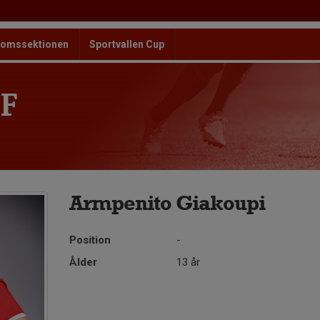
omssektionen
Sportvallen Cup
F
Armpenito Giakoupi
Position
-
Ålder
13 år