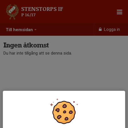
STENSTORPS IF
P 16/17
Logga in
Till hemsidan
Ingen åtkomst
Du har inte tillgång att se denna sida.