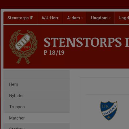
Stenstorps IF
A/U-Herr
A-dam
Ungdom
Ungd
STENSTORPS I
P 18/19
Hem
Nyheter
Truppen
Matcher