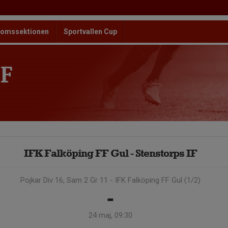
omssektionen
Sportvallen Cup
F
IFK Falköping FF Gul - Stenstorps IF
Pojkar Div 16, Sam 2 Gr 11 - IFK Falköping FF Gul (1/2)
-
24 maj, 09:30