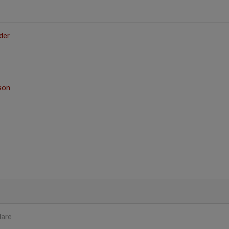
der
son
dare