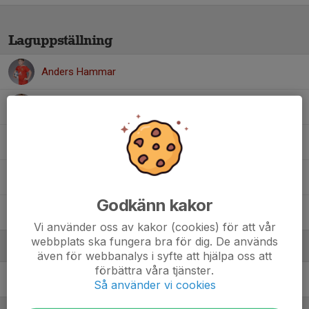
Laguppställning
Anders Hammar
August Ekberg
Axel Ung
Emanuel Wärlander
Godkänn kakor
Nils Petersen Almgren
Vi använder oss av kakor (cookies) för att vår
webbplats ska fungera bra för dig. De används
Ledare
även för webbanalys i syfte att hjälpa oss att
förbättra våra tjänster.
Johan Ekberg
Ledare
Så använder vi cookies