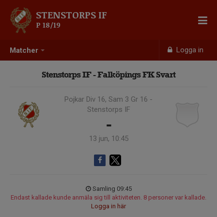
STENSTORPS IF
P 18/19
Logga in
Matcher
Stenstorps IF - Falköpings FK Svart
Pojkar Div 16, Sam 3 Gr 16 -
Stenstorps IF
-
13 jun, 10:45
Samling 09:45
Endast kallade kunde anmäla sig till aktiviteten. 8 personer var kallade.
Logga in här