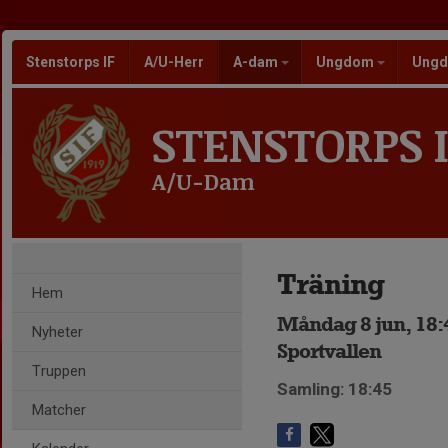
Stenstorps IF
A/U-Herr
A-dam
Ungdom
Ungd
STENSTORPS I
A/U-Dam
Träning
Hem
Måndag 8 jun, 18:
Nyheter
Sportvallen
Truppen
Samling: 18:45
Matcher