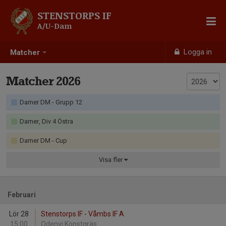
STENSTORPS IF
A/U-Dam
Logga in
Matcher
Matcher 2026
Damer DM - Grupp 12
Damer, Div 4 Östra
Damer DM - Cup
Visa
fler
Februari
Lör 28
Stenstorps IF - Våmbs IF A
15:00
Odenvi Konstgräs