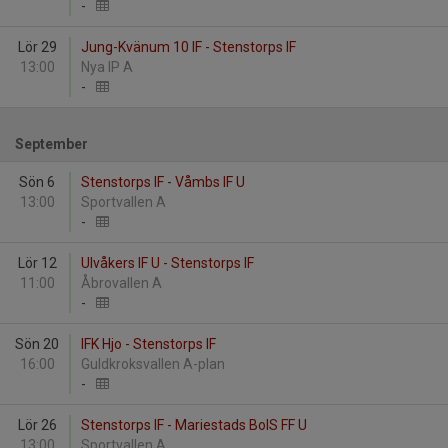
-
Lör 29
Jung-Kvänum 10 IF - Stenstorps IF
13:00
Nya IP A
-
September
Sön 6
Stenstorps IF - Våmbs IF U
13:00
Sportvallen A
-
Lör 12
Ulvåkers IF U - Stenstorps IF
11:00
Åbrovallen A
-
Sön 20
IFK Hjo - Stenstorps IF
16:00
Guldkroksvallen A-plan
-
Lör 26
Stenstorps IF - Mariestads BoIS FF U
13:00
Sportvallen A