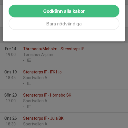
Sön 5
Stenstorps IF - Götene FK U
Godkänn alla kakor
17:00
Sportvallen A
0
-
3
Bara nödvändiga
Augusti
Fre 14
Töreboda/Moholm - Stenstorps IF
19:00
Töreshov A-plan
-
Ons 19
Stenstorps IF - IFK Hjo
18:45
Sportvallen A
-
Sön 23
Stenstorps IF - Hörnebo SK
17:00
Sportvallen A
-
Ons 26
Stenstorps IF - Jula BK
18:30
Sportvallen A