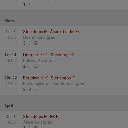
1
-
1
Mars
Lör 7
Stenstorps IF - Åsarp-Trädet FK
12:30
Odenvi Konstgräs
3
-
1
Lör 14
Limmareds IF - Stenstorps IF
15:00
Dalshov Konstgräs
2
-
1
Sön 22
Bergdalens IK - Stenstorps IF
12:30
Björkängsvallen, Borås, Konstgräs
2
-
3
April
Ons 1
Stenstorps IF - IFK Hjo
19:30
Ållevi Konstgräs