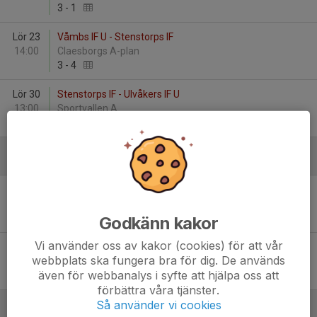
3
-
1
Lör 23
Våmbs IF U - Stenstorps IF
14:00
Claesborgs A-plan
3
-
4
Lör 30
Stenstorps IF - Ulvåkers IF U
13:00
Sportvallen A
3
-
0
Juni
Ons 3
Stenstorps IF - Skoftebyns IF
19:30
Sportvallen A
0
-
3
Godkänn kakor
Vi använder oss av kakor (cookies) för att vår
Mån 15
Mariestads BoIS FF U - Stenstorps IF
webbplats ska fungera bra för dig. De används
19:15
Lekevi IP A-plan
även för webbanalys i syfte att hjälpa oss att
3
-
2
förbättra våra tjänster.
Så använder vi cookies
Juli