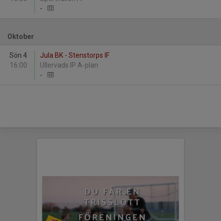
-
Oktober
Sön 4
Jula BK - Stenstorps IF
16:00
Ullervads IP A-plan
-