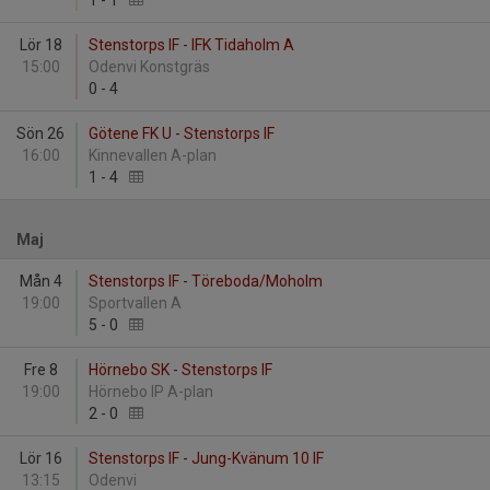
1
-
1
Lör 18
Stenstorps IF - IFK Tidaholm A
15:00
Odenvi Konstgräs
0
-
4
Sön 26
Götene FK U - Stenstorps IF
16:00
Kinnevallen A-plan
1
-
4
Maj
Mån 4
Stenstorps IF - Töreboda/Moholm
19:00
Sportvallen A
5
-
0
Fre 8
Hörnebo SK - Stenstorps IF
19:00
Hörnebo IP A-plan
2
-
0
Lör 16
Stenstorps IF - Jung-Kvänum 10 IF
13:15
Odenvi