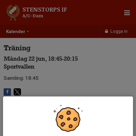
STENSTORPS IF
A/U-Dam
Logga in
Kalender
Träning
Måndag 22 jun, 18:45-20:15
Sportvallen
Samling: 18:45