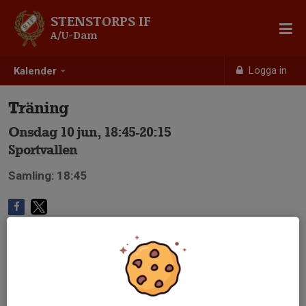
STENSTORPS IF
A/U-Dam
Logga in
Kalender
Träning
Onsdag 10 jun, 18:45-20:15
Sportvallen
Samling: 18:45