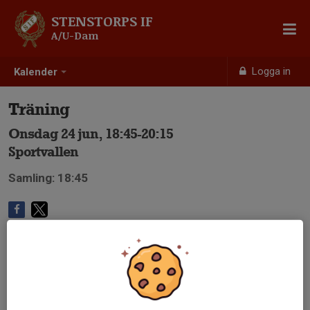
STENSTORPS IF
A/U-Dam
Logga in
Kalender
Träning
Onsdag 24 jun, 18:45-20:15
Sportvallen
Samling: 18:45