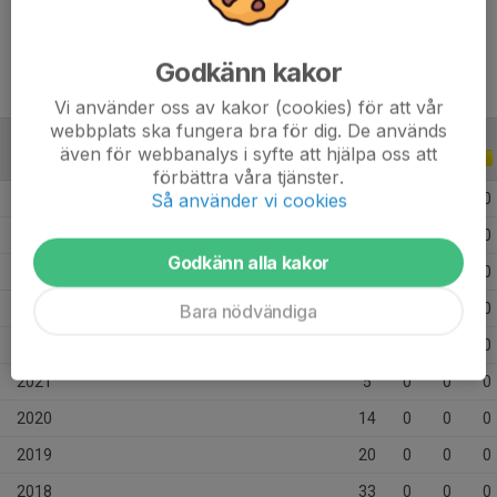
Ålder
22 år
Godkänn kakor
Vi använder oss av kakor (cookies) för att vår
webbplats ska fungera bra för dig. De används
även för webbanalys i syfte att hjälpa oss att
ALLA SERIER
ALLA ÅR
förbättra våra tjänster.
Så använder vi cookies
2026
7
0
0
0
2025
14
0
0
0
Godkänn alla kakor
2024
13
0
0
0
2023
2
0
0
0
Bara nödvändiga
2022
10
0
0
0
2021
5
0
0
0
2020
14
0
0
0
2019
20
0
0
0
2018
33
0
0
0