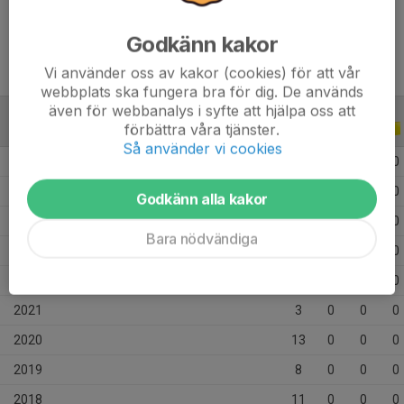
Ålder
18 år
Godkänn kakor
Vi använder oss av kakor (cookies) för att vår
webbplats ska fungera bra för dig. De används
även för webbanalys i syfte att hjälpa oss att
förbättra våra tjänster.
ALLA SERIER
ALLA ÅR
Så använder vi cookies
2026
14
0
0
0
2025
22
0
0
0
Godkänn alla kakor
2024
25
0
0
0
Bara nödvändiga
2023
30
0
0
0
2022
13
0
0
0
2021
3
0
0
0
2020
13
0
0
0
2019
8
0
0
0
2018
11
0
0
0