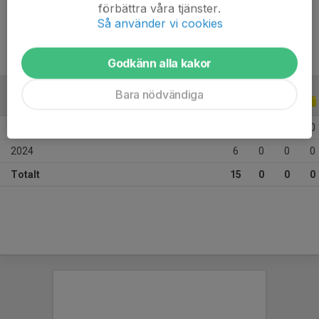
Ålder
27 år
förbättra våra tjänster.
Så använder vi cookies
Godkänn alla kakor
Bara nödvändiga
ALLA SERIER
ALLA ÅR
2026
9
0
0
0
2024
6
0
0
0
Totalt
15
0
0
0