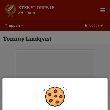
STENSTORPS IF
A/U-Dam
Logga in
Truppen
Tommy Lindqvist
Titel
Fotbollsgrupp