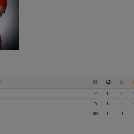
14
0
0
19
0
0
33
0
0