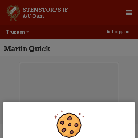
STENSTORPS IF
A/U-Dam
Logga in
Truppen
Martin Quick
Titel
Huvudtränare