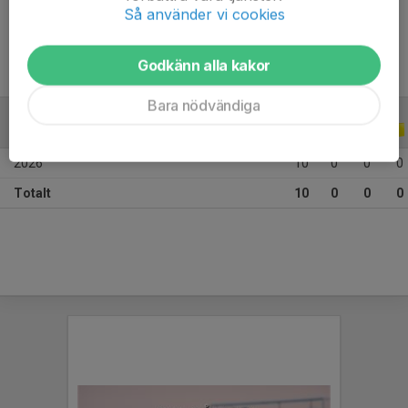
Ålder
20 år
Så använder vi cookies
Godkänn alla kakor
Bara nödvändiga
ALLA SERIER
ALLA ÅR
2026
10
0
0
0
Totalt
10
0
0
0