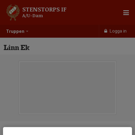
STENSTORPS IF
A/U-Dam
Logga in
Truppen
Linn Ek
Position
-