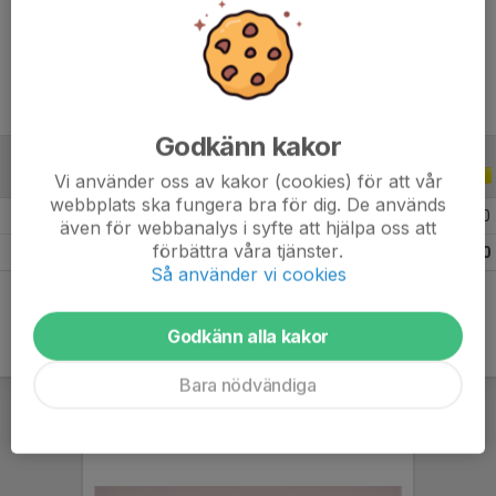
Ålder
23 år
Godkänn kakor
ALLA SERIER
ALLA ÅR
Vi använder oss av kakor (cookies) för att vår
webbplats ska fungera bra för dig. De används
2026
9
0
0
0
även för webbanalys i syfte att hjälpa oss att
förbättra våra tjänster.
Totalt
9
0
0
0
Så använder vi cookies
Godkänn alla kakor
Bara nödvändiga