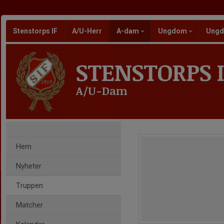
Stenstorps IF
A/U-Herr
A-dam
Ungdom
Ungd
STENSTORPS I
A/U-Dam
Hem
Nyheter
Truppen
Matcher