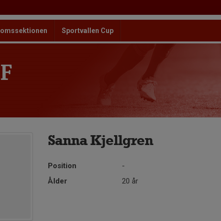
omssektionen
Sportvallen Cup
F
Sanna Kjellgren
Position
-
Ålder
20 år