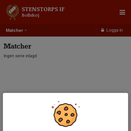
STENSTORPS IF
Bollskoj
Logga in
Matcher
Matcher
Ingen serie inlagd