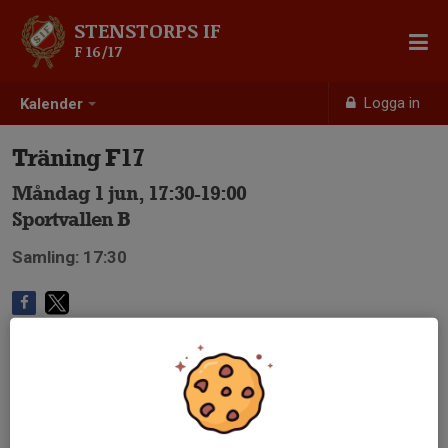
STENSTORPS IF
F 16/17
Logga in
Kalender
Träning F17
Måndag 1 jun, 17:30-19:00
Sportvallen B
Samling: 17:30