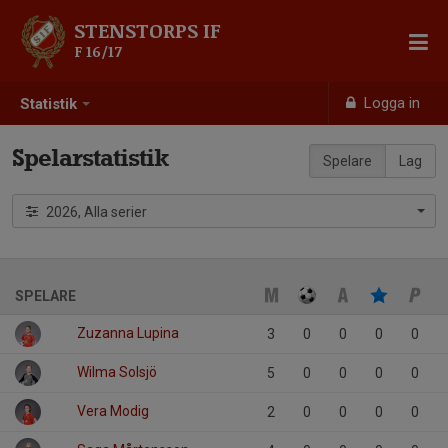
STENSTORPS IF
F 16/17
Logga in
Statistik
Spelarstatistik
Spelare
Lag
2026, Alla serier
SPELARE
Zuzanna Lupina
3
0
0
0
0
Wilma Solsjö
5
0
0
0
0
Vera Modig
2
0
0
0
0