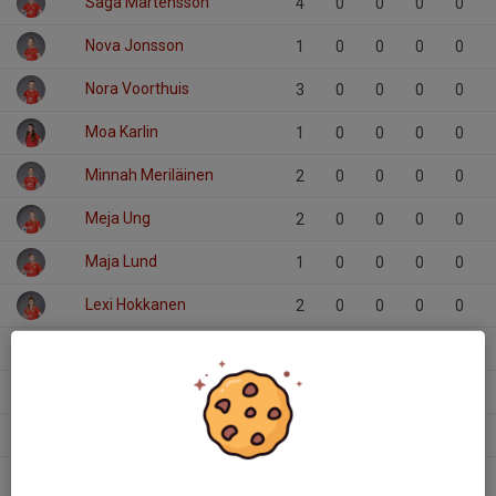
Saga Mårtensson
4
0
0
0
0
Nova Jonsson
1
0
0
0
0
Nora Voorthuis
3
0
0
0
0
Moa Karlin
1
0
0
0
0
Minnah Meriläinen
2
0
0
0
0
Meja Ung
2
0
0
0
0
Maja Lund
1
0
0
0
0
Lexi Hokkanen
2
0
0
0
0
Julia Friberg
2
0
0
0
0
Jolene Milner
3
0
0
0
0
Iris Hjortmar
1
0
0
0
0
Ines Wahnberg
2
0
0
0
0