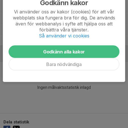
Godkänn kakor
Ellie Apell
5
0
0
0
0
Vi använder oss av kakor (cookies) för att vår
webbplats ska fungera bra för dig. De används
Elina Lovén
3
0
0
0
0
även för webbanalys i syfte att hjälpa oss att
Decibel Rabe Andersson
1
0
0
0
0
förbättra våra tjänster.
Så använder vi cookies
Alice Skymgård
1
0
0
0
0
Godkänn alla kakor
MÅLVAKTER
Bara nödvändiga
Ingen målvaktsstatistik inlagd
Dela statistik