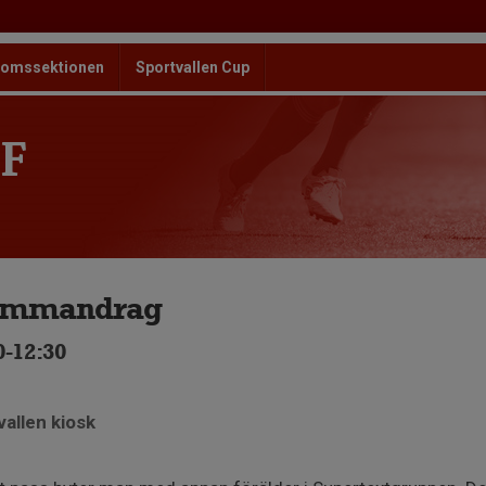
omssektionen
Sportvallen Cup
F
sammandrag
0-12:30
vallen kiosk