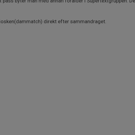
lat pass byter man med annan förälder i Supertextgruppen. D
kiosken(dammatch) direkt efter sammandraget.