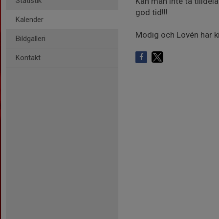
Statistik
Kan man inte ta tillde
god tid!!!
Kalender
Modig och Lovén har 
Bildgalleri
Kontakt