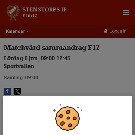
STENSTORPS IF
F 16/17
Logga in
Kalender
Matchvärd sammandrag F17
Lördag 6 jun, 09:00-12:45
Sportvallen
Samling: 09:00