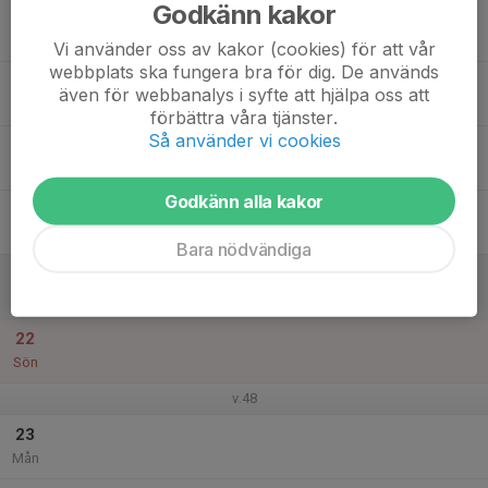
Godkänn kakor
17
Tis
Vi använder oss av kakor (cookies) för att vår
webbplats ska fungera bra för dig. De används
18
även för webbanalys i syfte att hjälpa oss att
Ons
förbättra våra tjänster.
Så använder vi cookies
19
Tor
Godkänn alla kakor
20
Fre
Bara nödvändiga
21
Lör
22
Sön
v.48
23
Mån