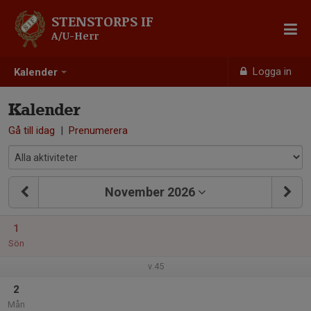
STENSTORPS IF
A/U-Herr
Logga in
Kalender
Kalender
Gå till idag
|
Prenumerera
November 2026
1
Sön
v.45
2
Mån