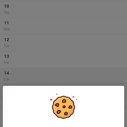
10
Tis
11
Ons
12
Tor
13
Fre
14
Lör
15
Sön
v.47
16
Mån