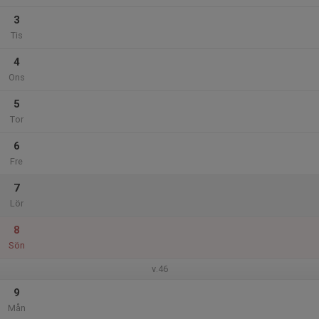
3
Tis
4
Ons
5
Tor
6
Fre
7
Lör
8
Sön
v.46
9
Mån