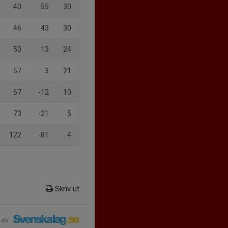
40
55
30
46
43
30
50
13
24
57
3
21
67
-12
10
73
-21
5
122
-81
4
Skriv ut
 av