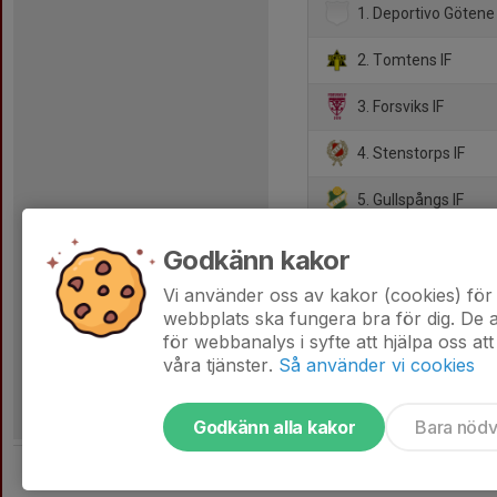
1. Deportivo Götene
2. Tomtens IF
3. Forsviks IF
4. Stenstorps IF
5. Gullspångs IF
6. Valtorps IF
Godkänn kakor
7. Hova/Weimer
Vi använder oss av kakor (cookies) för 
webbplats ska fungera bra för dig. De
för webbanalys i syfte att hjälpa oss att
våra tjänster.
Så använder vi cookies
Godkänn alla kakor
Bara nöd
Tjäna pengar till laget