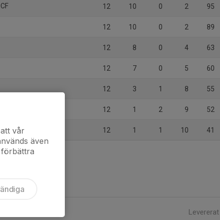
 CF
12
10
0
2
95
12
10
0
2
89
12
8
0
4
63
12
7
0
5
60
12
3
1
8
55
12
1
2
9
52
att vår
12
1
1
10
41
 används även
 förbättra
vändiga
Levererat