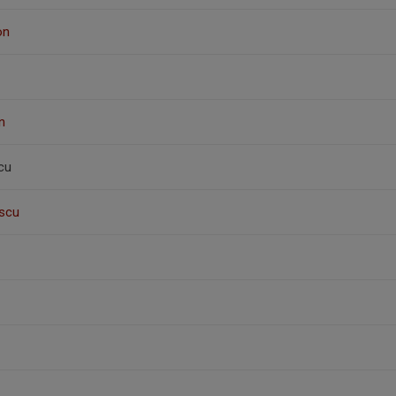
on
n
cu
scu