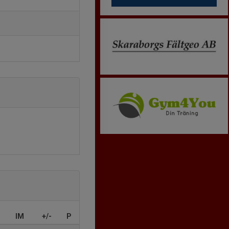
IM
+/-
P