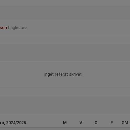
sson
Lagledare
Inget referat skrivet
rra, 2024/2025
M
V
O
F
GM