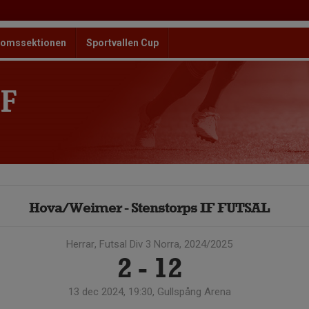
omssektionen
Sportvallen Cup
F
Hova/Weimer - Stenstorps IF FUTSAL
Herrar, Futsal Div 3 Norra, 2024/2025
2 - 12
13 dec 2024, 19:30, Gullspång Arena