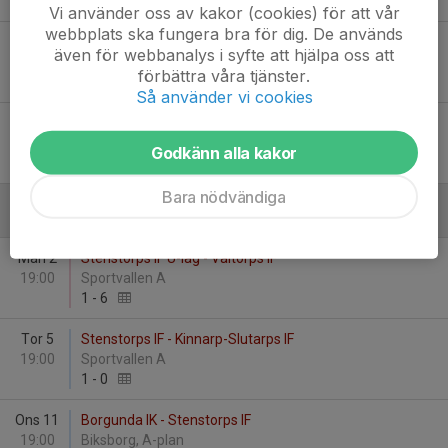
2
-
0
Vi använder oss av kakor (cookies) för att vår
webbplats ska fungera bra för dig. De används
Sön 25
Stenstorps IF U-lag - Vretens BK
även för webbanalys i syfte att hjälpa oss att
17:00
Sportvallen A
förbättra våra tjänster.
6
-
1
Så använder vi cookies
Fre 30
Vartofta SK - Stenstorps IF
19:00
Strömsborg A
Godkänn alla kakor
1
-
2
Bara nödvändiga
Juni
Mån 2
Stenstorps IF U-lag - Valtorps IF
19:00
Sportvallen A
1
-
6
Tor 5
Stenstorps IF - Kinnarp-Slutarps IF
19:00
Sportvallen A
1
-
0
Ons 11
Borgunda IK - Stenstorps IF
19:00
Biksborg, A-plan