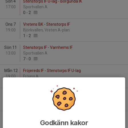
Sön 4
Stenstorps IF U-lag - Borgunda IK
17:00
Sportvallen A
0
-
2
Ons 7
Vretens BK - Stenstorps IF
19:00
Björkvallen, Vreten A-plan
1
-
2
Sön 11
Stenstorps IF - Varnhems IF
13:00
Sportvallen A
7
-
0
Mån 12
Fröjereds IF - Stenstorps IF U-lag
19:00
Fröjevi A
1
-
3
Lör 17
Tomtens IF - Stenstorps IF
13:00
Klostervallen A
0
-
1
Fre 23
Stenstorps IF - Sandhems IF
Godkänn kakor
19:00
Sportvallen A