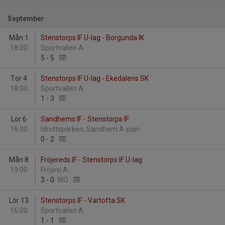
September
Mån 1
Stenstorps IF U-lag - Borgunda IK
18:00
Sportvallen A
5
-
5
Tor 4
Stenstorps IF U-lag - Ekedalens SK
18:00
Sportvallen A
1
-
3
Lör 6
Sandhems IF - Stenstorps IF
16:00
Idrottsparken, Sandhem A-plan
0
-
2
Mån 8
Fröjereds IF - Stenstorps IF U-lag
19:00
Fröjevi A
3
-
0
WO
Lör 13
Stenstorps IF - Vartofta SK
16:00
Sportvallen A
1
-
1