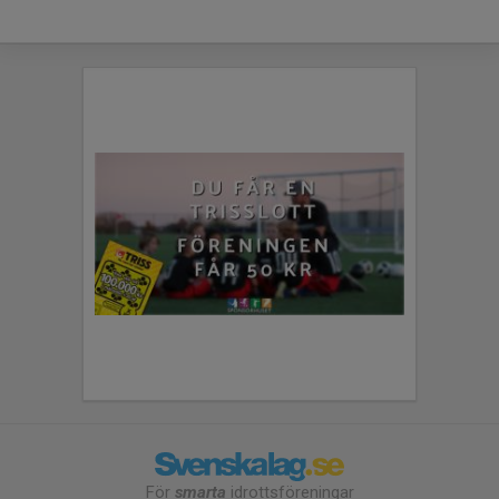
För
smarta
idrottsföreningar