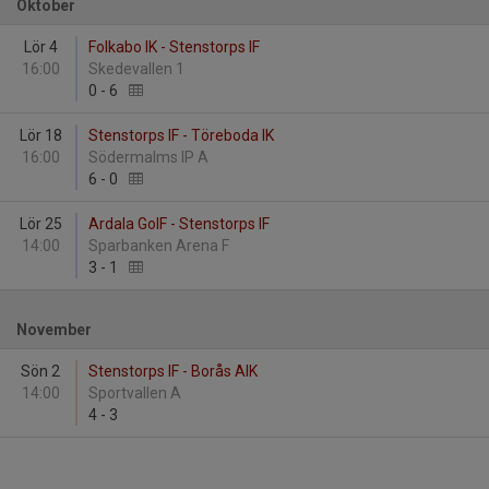
Oktober
Lör 4
Folkabo IK - Stenstorps IF
16:00
Skedevallen 1
0
-
6
Lör 18
Stenstorps IF - Töreboda IK
16:00
Södermalms IP A
6
-
0
Lör 25
Ardala GoIF - Stenstorps IF
14:00
Sparbanken Arena F
3
-
1
November
Sön 2
Stenstorps IF - Borås AIK
14:00
Sportvallen A
4
-
3