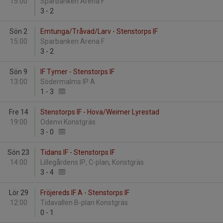
15:00
Sparbanken Arena F
3
-
2
Sön 2
Emtunga/Tråvad/Larv - Stenstorps IF
15:00
Sparbanken Arena F
3
-
2
Sön 9
IF Tymer - Stenstorps IF
13:00
Södermalms IP A
1
-
3
Fre 14
Stenstorps IF - Hova/Weimer Lyrestad
19:00
Odenvi Konstgräs
3
-
0
Sön 23
Tidans IF - Stenstorps IF
14:00
Lillegårdens IP, C-plan, Konstgräs
3
-
4
Lör 29
Fröjereds IF A - Stenstorps IF
12:00
Tidavallen B-plan Konstgräs
0
-
1