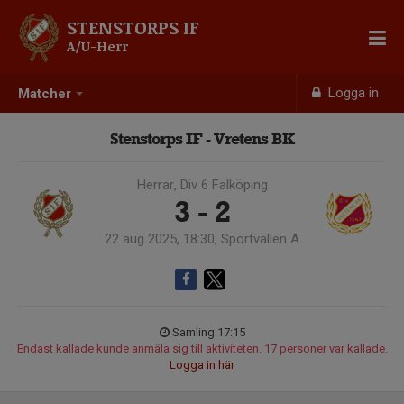
STENSTORPS IF
A/U-Herr
Logga in
Matcher
Stenstorps IF - Vretens BK
Herrar, Div 6 Falköping
3 - 2
22 aug 2025, 18:30, Sportvallen A
Samling 17:15
Endast kallade kunde anmäla sig till aktiviteten. 17 personer var kallade.
Logga in här