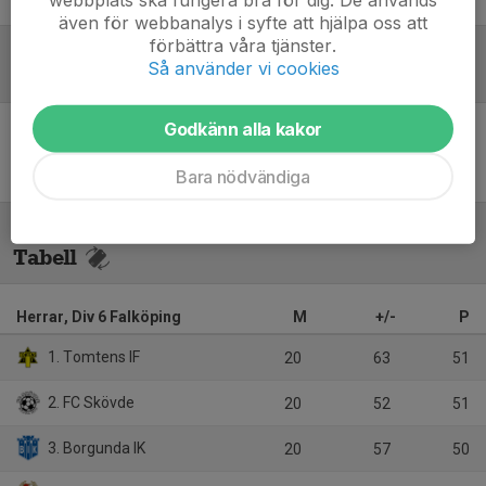
även för webbanalys i syfte att hjälpa oss att
förbättra våra tjänster.
Så använder vi cookies
Referat
Godkänn alla kakor
Inget referat skrivet
Bara nödvändiga
Tabell
Herrar, Div 6 Falköping
M
+/-
P
1. Tomtens IF
20
63
51
2. FC Skövde
20
52
51
3. Borgunda IK
20
57
50