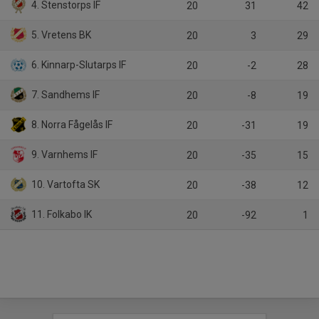
4. Stenstorps IF
20
31
42
5. Vretens BK
20
3
29
6. Kinnarp-Slutarps IF
20
-2
28
7. Sandhems IF
20
-8
19
8. Norra Fågelås IF
20
-31
19
9. Varnhems IF
20
-35
15
10. Vartofta SK
20
-38
12
11. Folkabo IK
20
-92
1