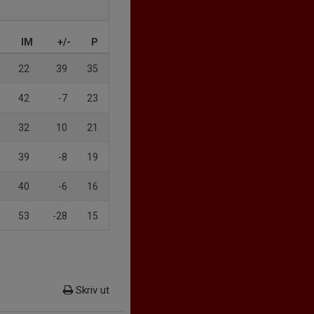
IM
+/-
P
22
39
35
42
-7
23
32
10
21
39
-8
19
40
-6
16
53
-28
15
Skriv ut