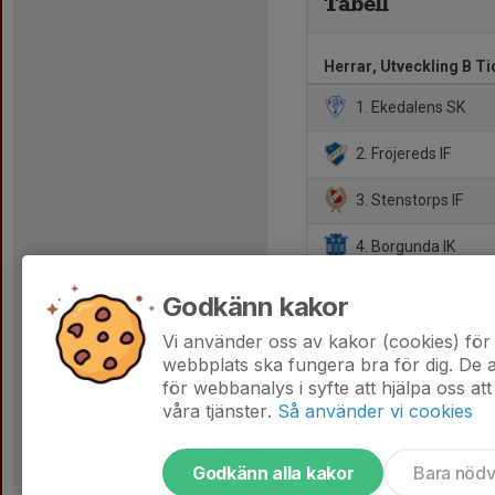
Tabell
Herrar, Utveckling B T
1. Ekedalens SK
2. Fröjereds IF
3. Stenstorps IF
4. Borgunda IK
5. Valtorps IF
Godkänn kakor
6. Vretens BK
Vi använder oss av kakor (cookies) för 
webbplats ska fungera bra för dig. De
för webbanalys i syfte att hjälpa oss att
våra tjänster.
Så använder vi cookies
Godkänn alla kakor
Bara nöd