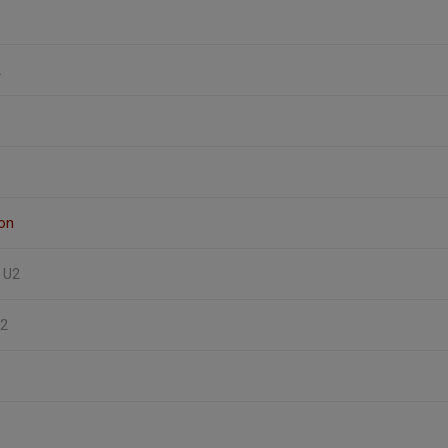
2
on
, U2
U2