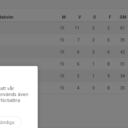
idaholm
M
V
O
F
GM
15
11
2
2
61
15
7
2
6
35
15
6
3
6
42
15
6
1
8
31
15
5
1
9
34
att vår
15
4
3
8
25
 används även
 förbättra
vändiga