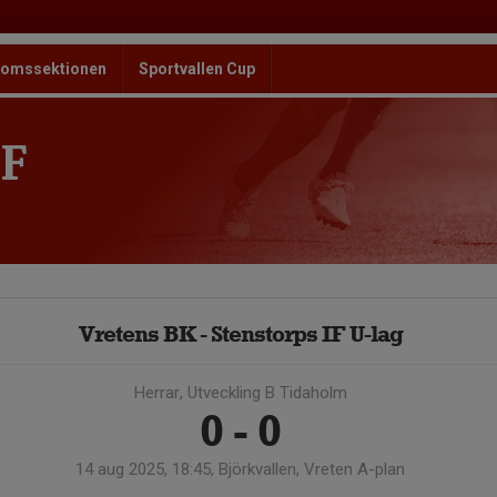
omssektionen
Sportvallen Cup
F
Vretens BK - Stenstorps IF U-lag
Herrar, Utveckling B Tidaholm
0 - 0
14 aug 2025, 18:45, Björkvallen, Vreten A-plan