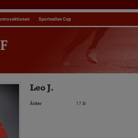
omssektionen
Sportvallen Cup
F
Leo J.
Ålder
17 år