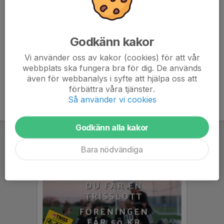
Kontaktpersoner
Patrik Ågren
Godkänn kakor
Ledare
073-571 47 34
Vi använder oss av kakor (cookies) för att vår
patrikagren@hotmail.com
webbplats ska fungera bra för dig. De används
även för webbanalys i syfte att hjälpa oss att
förbättra våra tjänster.
Så använder vi cookies
Godkänn alla kakor
Bara nödvändiga