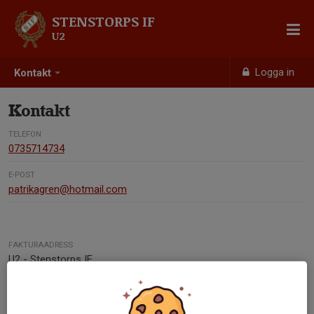
STENSTORPS IF
U2
Logga in
Kontakt
Kontakt
TELEFON
0735714734
E-POST
patrikagren@hotmail.com
FAKTURAADRESS
U2 - Stenstorps IF
Rosenstigen 8
521 61 Stenstorp