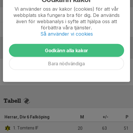
Ledare
Vi använder oss av kakor (cookies) för att vår
Benny Nyman
Assisterande tränare
webbplats ska fungera bra för dig. De används
även för webbanalys i syfte att hjälpa oss att
förbättra våra tjänster.
Dragan Batinic
Huvudtränare
Så använder vi cookies
Godkänn alla kakor
Referat
Bara nödvändiga
Inget referat skrivet
Tabell
Herrar, Div 6 Falköping
M
+/-
P
1. Tomtens IF
20
63
51