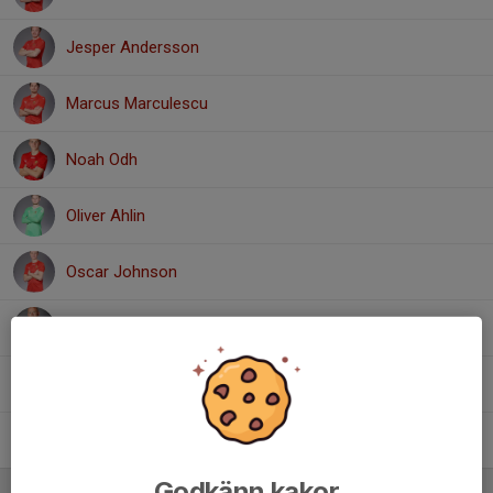
Jesper Andersson
Marcus Marculescu
Noah Odh
Oliver Ahlin
Oscar Johnson
Samuel Axelsson
Simon Båge
Zaid Hanawe
Godkänn kakor