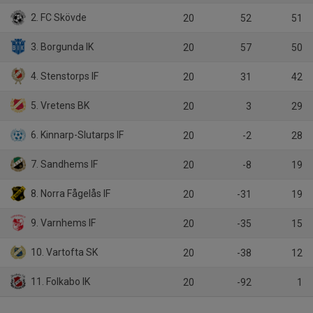
2. FC Skövde
20
52
51
3. Borgunda IK
20
57
50
4. Stenstorps IF
20
31
42
5. Vretens BK
20
3
29
6. Kinnarp-Slutarps IF
20
-2
28
7. Sandhems IF
20
-8
19
8. Norra Fågelås IF
20
-31
19
9. Varnhems IF
20
-35
15
10. Vartofta SK
20
-38
12
11. Folkabo IK
20
-92
1